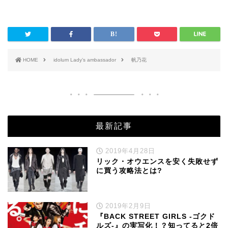
HOME
idolum Lady’s ambassador
帆乃花
最新記事
2019年4月28日
リック・オウエンスを安く失敗せず
に買う攻略法とは?
2019年2月9日
『BACK STREET GIRLS -ゴクド
ルズ-』の実写化！？知ってると2倍