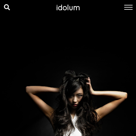
idolum
idolum アンバサダー
中川愛理沙
渡部さぁや
Yuki
保坂玲奈
chisato
史奈
南真琴