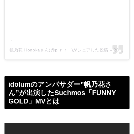
.
帆乃花 Honoka
さん(@p_r_r__)がシェアした投稿 –
2018年12月月20日午前5時00分PST
idolumのアンバサダー”帆乃花さ
ん”が出演したSuchmos「FUNNY
GOLD」MVとは