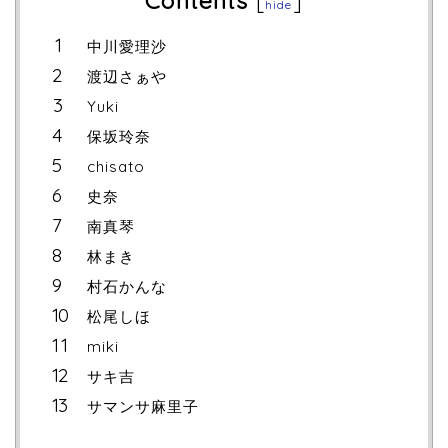
Contents
[
]
hide
中川愛理沙
渡辺さぁや
Yuki
保坂玲奈
chisato
史奈
南真琴
林まき
村石かんな
松尾しほ
miki
サキ吉
サマンサ麻里子