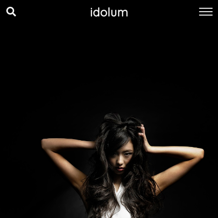
idolum
idolum アンバサダー
中川愛理沙
渡部さぁや
Yuki
保坂玲奈
chisato
史奈
南真琴